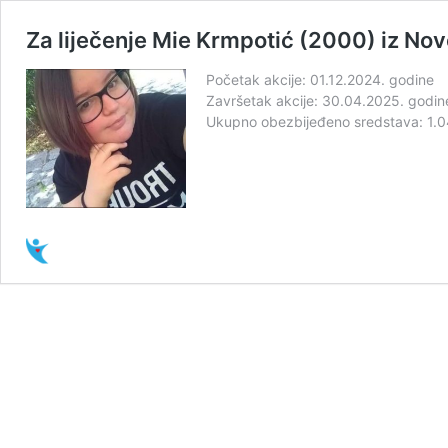
Za liječenje Mie Krmpotić (2000) iz No
Početak akcije: 01.12.2024. godine
Završetak akcije: 30.04.2025. godin
Ukupno obezbijeđeno sredstava: 1.