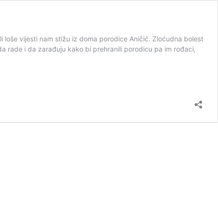
 loše vijesti nam stižu iz doma porodice Aničić. Zloćudna bolest
a rade i da zarađuju kako bi prehranili porodicu pa im rođaci,