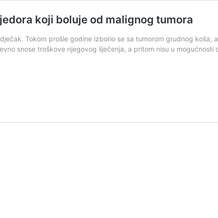
edora koji boluje od malignog tumora
dječak. Tokom prošle godine izborio se sa tumorom grudnog koša, ali
nevno snose troškove njegovog liječenja, a pritom nisu u mogućnosti d
omozimo
enadu
ničiću
2009)
rijedora
ji
oluje
d
alignog
umora