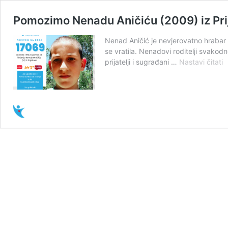
Pomozimo Nenadu Aničiću (2009) iz Prij
Nenad Aničić je nevjerovatno hrabar 
se vratila. Nenadovi roditelji svakod
P
prijatelji i sugrađani …
Nastavi čitati
N
A
(
iz
P
ko
b
o
m
t