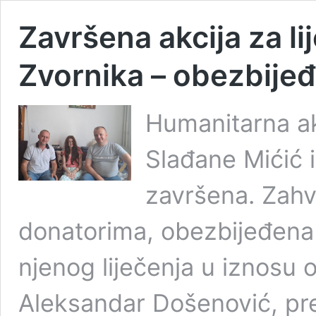
Završena akcija za li
Zvornika – obezbije
Humanitarna akc
Slađane Mićić 
završena. Zahv
donatorima, obezbijeđena
njenog liječenja u iznosu
Aleksandar Došenović, pre