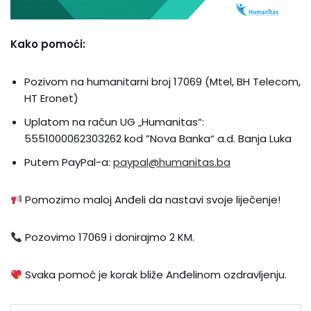
Kako pomoći:
Pozivom na humanitarni broj 17069 (Mtel, BH Telecom,
HT Eronet)
Uplatom na račun UG „Humanitas“:
5551000062303262 kod ”Nova Banka“ a.d. Banja Luka
Putem PayPal-a:
paypal@humanitas.ba
​
Pomozimo maloj Anđeli da nastavi svoje liječenje!
Pozovimo 17069 i donirajmo 2 KM.
Svaka pomoć je korak bliže Anđelinom ozdravljenju.