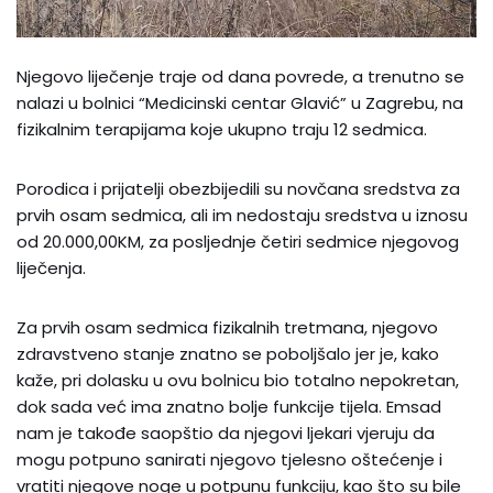
Njegovo liječenje traje od dana povrede, a trenutno se
nalazi u bolnici “Medicinski centar Glavić” u Zagrebu, na
fizikalnim terapijama koje ukupno traju 12 sedmica.
Porodica i prijatelji obezbijedili su novčana sredstva za
prvih osam sedmica, ali im nedostaju sredstva u iznosu
od 20.000,00KM, za posljednje četiri sedmice njegovog
liječenja.
Za prvih osam sedmica fizikalnih tretmana, njegovo
zdravstveno stanje znatno se poboljšalo jer je, kako
kaže, pri dolasku u ovu bolnicu bio totalno nepokretan,
dok sada već ima znatno bolje funkcije tijela. Emsad
nam je takođe saopštio da njegovi ljekari vjeruju da
mogu potpuno sanirati njegovo tjelesno oštećenje i
vratiti njegove noge u potpunu funkciju, kao što su bile