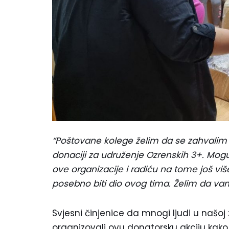
“Poštovane kolege želim da se zahvalim 
donaciji za udruženje Ozrenskih 3+. M
ove organizacije i radiću na tome još viš
posebno biti dio ovog tima. Želim da va
Svjesni činjenice da mnogi ljudi u našoj ze
organizovali ovu donatorsku akciju kak