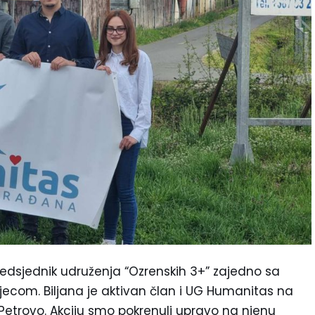
predsjednik udruženja “Ozrenskih 3+” zajedno sa
ecom. Biljana je aktivan član i UG Humanitas na
 Petrovo. Akciju smo pokrenuli upravo na njenu