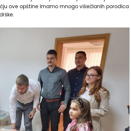
dručju ove opštine imamo mnogo višečlanih porodica
drške.