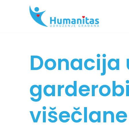
Skip
to
content
Donacija 
garderobi
višečlane