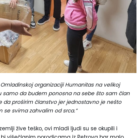
Omladinskoj organizaciji Humanitas na velikoj
ogu samo da budem ponosna na sebe što sam član
e da proširim članstvo jer jednostavno je nešto
m se svima zahvalim od srca.”
mlji žive teško, ovi mladi ljudi su se okupili i
o bi višečlanim porodicama iz Petrova bar malo