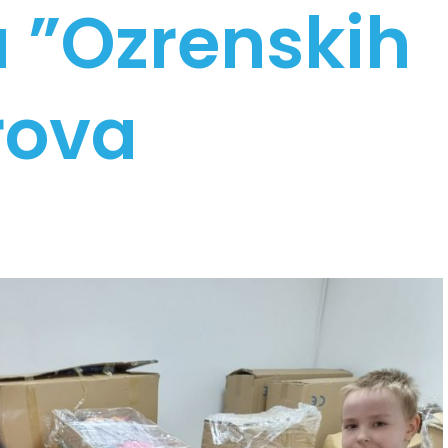
 ”Ozrenskih
rova