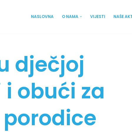
NASLOVNA
O NAMA
VIJESTI
NAŠE AK
u dječjoj
 i obući za
 porodice