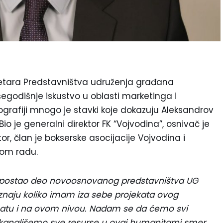
kretara Predstavništva udruženja građana
išegodišnje iskustvo u oblasti marketinga i
ografiji mnogo je stavki koje dokazuju Aleksandrov
Bio je generalni direktor FK “Vojvodina”, osnivač je
tor, član je bokserske asocijacije Vojvodina i
nom radu.
 postao deo novoosnovanog predstavništva UG
u znaju koliko imam iza sebe projekata ovog
ormatu i na ovom nivou. Nadam se da ćemo svi
 kanališemo sve resurse u ovaj humanitarni smer.