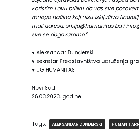
Koristim i ovu priliku da vas sve pozovem
mnogo načina koji nisu isključivo finansijs
mail adresa: srbija@humanitas.ba i info@
sve se dogovaramo.
“
♥️ Aleksandar Dunđerski
♥️ sekretar Predstavništva udruženja gr
♥️ UG HUMANITAS
Novi Sad
26.03.2023. godine
Tags:
ALEKSANDAR DUNĐERSKI
HUMANITARN