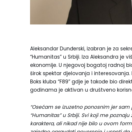
Aleksandar Dunđerski, izabran je za se
“Humanitas” u Srbiji. Iza Aleksandra je v
ekonomije. U njegovoj bogatoj radnoj bi
širok spektar djelovanja i interesovanja. 
Boks kluba “F89” gdje je takođe bio direk
godinama je aktivan u društveno koris
“Osećam se izuzetno ponosnim jer sam
“Humanitas” u Srbiji. Svi koji me poznaj
karaktera, ali nikad nije bilo u ovom f
zajedno opravdati poverenje i uspeti da