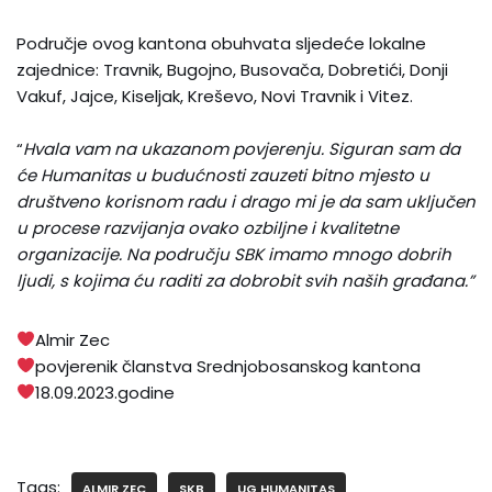
Područje ovog kantona obuhvata sljedeće lokalne
zajednice: Travnik, Bugojno, Busovača, Dobretići, Donji
Vakuf, Jajce, Kiseljak, Kreševo, Novi Travnik i Vitez.
“
Hvala vam na ukazanom povjerenju. Siguran sam da
će Humanitas u budućnosti zauzeti bitno mjesto u
društveno korisnom radu i drago mi je da sam uključen
u procese razvijanja ovako ozbiljne i kvalitetne
organizacije. Na području SBK imamo mnogo dobrih
ljudi, s kojima ću raditi za dobrobit svih naših građana.”
Almir Zec
povjerenik članstva Srednjobosanskog kantona
18.09.2023.godine
Tags:
ALMIR ZEC
SKB
UG HUMANITAS