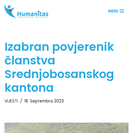
MENI
Skip
to
content
Izabran povjerenik
članstva
Srednjobosanskog
kantona
VIJESTI
18. Septembra 2023.