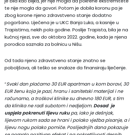
je bila kao biljka, jer nije mogla da pokrene ekstremitete
te nije mogla da govori. Potom je dobila koronu pa je
zbog korone njeno zdravstveno stanje dodatno
pogoršano. Liječena je u UKC Banja Luka, a kasnije u
Trapistima, nekih pola godine. Poslije Trapista, bila je na
kućnoj njezi, sve do oktobra 2022. godine, kada je njena
porodica saznala za bolnicu u Nišu.
Od tada njeno zdravstveno stanje znatno se
poboljšava, ali teško se snalaze da finansiraju liječenje.
“
Svaki dan plaćamo 30 EUR apartman u kom boravi, 30
EUR ženu koja je pazi, hranu i sanitetski materijal i ne
računamo, a troškovi klinike su dnevno 180 EUR, s tim
da klinika ne radi subotom i nedjeljom.
Dosad je
uspjela pokrenuti lijevu ruku
pa, iako je dešnjak,
lijevom rukom sada se hrani i polako vježba pisanje, a i
lijevu nogu polako pomiče. Poslijednjih dana pokazuje
se pomalo pozitivan efekat i na pokretljivosti desnih