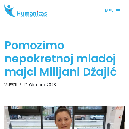
MENI
Skip
to
content
Pomozimo
nepokretnoj mladoj
majci Milijani Džajić
VIJESTI
17. Oktobra 2023.