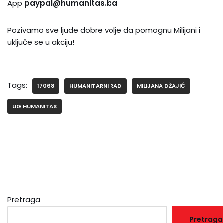
App
paypal@humanitas.ba
Pozivamo sve ljude dobre volje da pomognu Milijani i
uključe se u akciju!
Tags:
17068
HUMANITARNI RAD
MILIJANA DŽAJIĆ
UG HUMANITAS
Pretraga
Pretraga