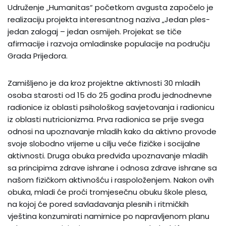
Udruženje „Humanitas“ početkom avgusta započelo je
realizaciju projekta interesantnog naziva „Jedan ples-
jedan zalogaj – jedan osmijeh. Projekat se tiče
afirmacije i razvoja omladinske populacije na području
Grada Prijedora.
Zamišljeno je da kroz projektne aktivnosti 30 mladih
osoba starosti od 15 do 25 godina prođu jednodnevne
radionice iz oblasti psihološkog savjetovanja i radionicu
iz oblasti nutricionizma. Prva radionica se prije svega
odnosi na upoznavanje mladih kako da aktivno provode
svoje slobodno vrijeme u cilju veće fizičke i socijalne
aktivnosti. Druga obuka predviđa upoznavanje mladih
sa principima zdrave ishrane i odnosa zdrave ishrane sa
našom fizičkom aktivnošću i raspoloženjem. Nakon ovih
obuka, mladi će proći tromjesečnu obuku škole plesa,
na kojoj će pored savladavanja plesnih i ritmičkih
vještina konzumirati namirnice po napravljenom planu