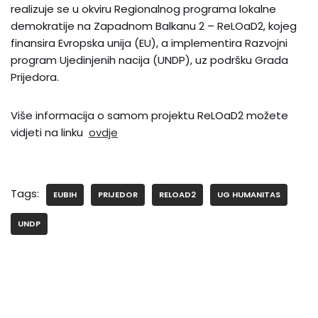
realizuje se u okviru Regionalnog programa lokalne
demokratije na Zapadnom Balkanu 2 – ReLOaD2, kojeg
finansira Evropska unija (EU), a implementira Razvojni
program Ujedinjenih nacija (UNDP), uz podršku Grada
Prijedora.
Više informacija o samom projektu ReLOaD2 možete
vidjeti na linku
ovdje
Tags:
EUBIH
PRIJEDOR
RELOAD2
UG HUMANITAS
UNDP