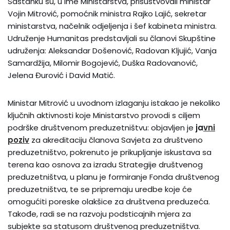
Sastanku su, u ime Ministarstva, prisustvovali ministar
Vojin Mitrović, pomoćnik ministra Rajko Lajić, sekretar
ministarstva, načelnik odjeljenja i šef kabineta ministra.
Udruženje Humanitas predstavljali su članovi Skupštine
udruženja: Aleksandar Došenović, Radovan Kljujić, Vanja
Samardžija, Milomir Bogojević, Duška Radovanović,
Jelena Đurović i David Matić.
Ministar Mitrović u uvodnom izlaganju istakao je nekoliko
ključnih aktivnosti koje Ministarstvo provodi s ciljem
podrške društvenom preduzetništvu: objavljen je
ja
vni
poziv
za akreditaciju članova Savjeta za društveno
preduzetništvo, pokrenuto je prikupljanje iskustava sa
terena kao osnova za izradu Strategije društvenog
preduzetništva, u planu je formiranje Fonda društvenog
preduzetništva, te se pripremaju uredbe koje će
omogućiti poreske olakšice za društvena preduzeća.
Takođe, radi se na razvoju podsticajnih mjera za
subjekte sa statusom društvenog preduzetništva.