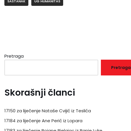
SASTANAK
UG HUMANITAS
Pretraga
Pretraga
Skorašnji članci
17150 za liječenje Nataše Cvijić iz Teslića
17184 za liječenje Ane Perić iz Lopara
17183 za liječenje Bojane Bjelajac iz Banje Luke