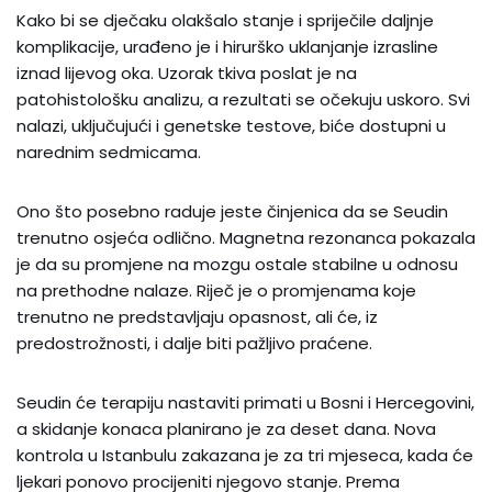
Kako bi se dječaku olakšalo stanje i spriječile daljnje
komplikacije, urađeno je i hirurško uklanjanje izrasline
iznad lijevog oka. Uzorak tkiva poslat je na
patohistološku analizu, a rezultati se očekuju uskoro. Svi
nalazi, uključujući i genetske testove, biće dostupni u
narednim sedmicama.
Ono što posebno raduje jeste činjenica da se Seudin
trenutno osjeća odlično. Magnetna rezonanca pokazala
je da su promjene na mozgu ostale stabilne u odnosu
na prethodne nalaze. Riječ je o promjenama koje
trenutno ne predstavljaju opasnost, ali će, iz
predostrožnosti, i dalje biti pažljivo praćene.
Seudin će terapiju nastaviti primati u Bosni i Hercegovini,
a skidanje konaca planirano je za deset dana. Nova
kontrola u Istanbulu zakazana je za tri mjeseca, kada će
ljekari ponovo procijeniti njegovo stanje. Prema