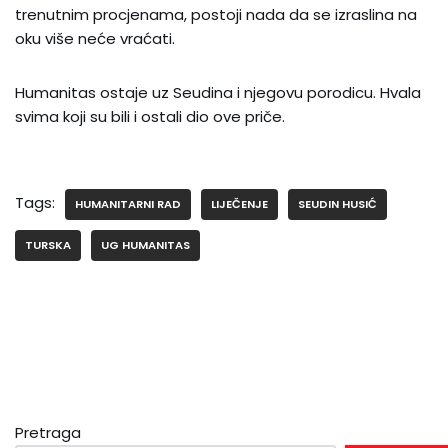
trenutnim procjenama, postoji nada da se izraslina na
oku više neće vraćati.
Humanitas ostaje uz Seudina i njegovu porodicu. Hvala
svima koji su bili i ostali dio ove priče.
Tags:
HUMANITARNI RAD
LIJEČENJE
SEUDIN HUSIĆ
TURSKA
UG HUMANITAS
Pretraga