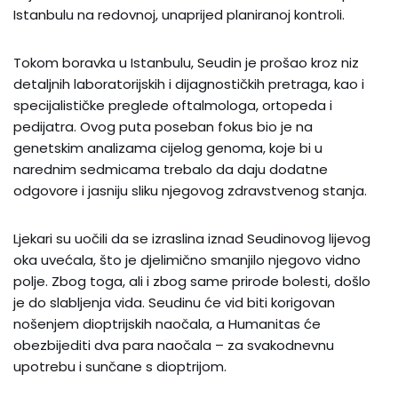
Istanbulu na redovnoj, unaprijed planiranoj kontroli.
Tokom boravka u Istanbulu, Seudin je prošao kroz niz
detaljnih laboratorijskih i dijagnostičkih pretraga, kao i
specijalističke preglede oftalmologa, ortopeda i
pedijatra. Ovog puta poseban fokus bio je na
genetskim analizama cijelog genoma, koje bi u
narednim sedmicama trebalo da daju dodatne
odgovore i jasniju sliku njegovog zdravstvenog stanja.
Ljekari su uočili da se izraslina iznad Seudinovog lijevog
oka uvećala, što je djelimično smanjilo njegovo vidno
polje. Zbog toga, ali i zbog same prirode bolesti, došlo
je do slabljenja vida. Seudinu će vid biti korigovan
nošenjem dioptrijskih naočala, a Humanitas će
obezbijediti dva para naočala – za svakodnevnu
upotrebu i sunčane s dioptrijom.