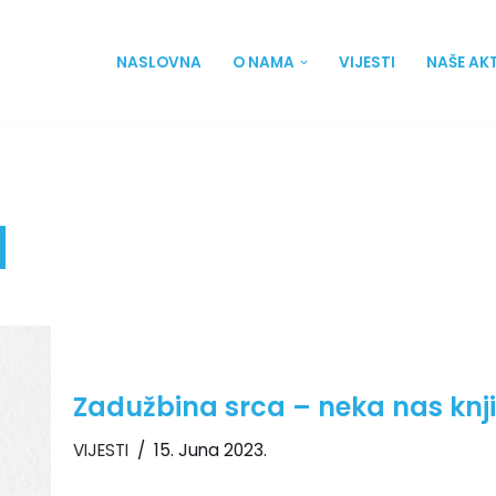
NASLOVNA
O NAMA
VIJESTI
NAŠE AK
a
Zadužbina srca – neka nas knj
VIJESTI
15. Juna 2023.