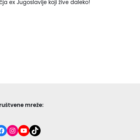
a ex Jugoslavije koji žive daleko!
ruštvene mreže: