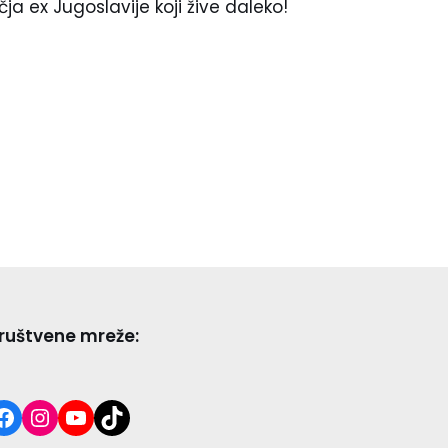
a ex Jugoslavije koji žive daleko!
ruštvene mreže: