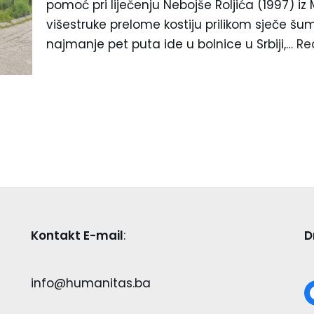
pomoć pri liječenju Nebojše Roljića (1997) iz
višestruke prelome kostiju prilikom sječe šu
najmanje pet puta ide u bolnice u Srbiji,…
Re
Kontakt E-mail
:
D
info@humanitas.ba