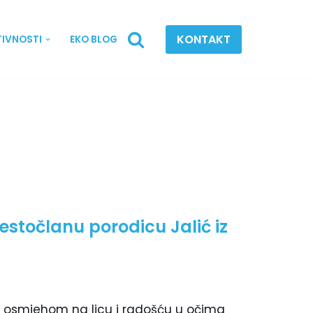
KONTAKT
TIVNOSTI
EKO BLOG
estočlanu porodicu Jalić iz
a osmjehom na licu i radošću u očima