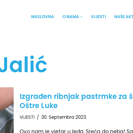
NASLOVNA
O NAMA
VIJESTI
NAŠE AK
Jalić
Izgrađen ribnjak pastrmke za š
Oštre Luke
VIJESTI
30. Septembra 2023.
Ovo nam je vjetar u leđa. Sreća do neba! S