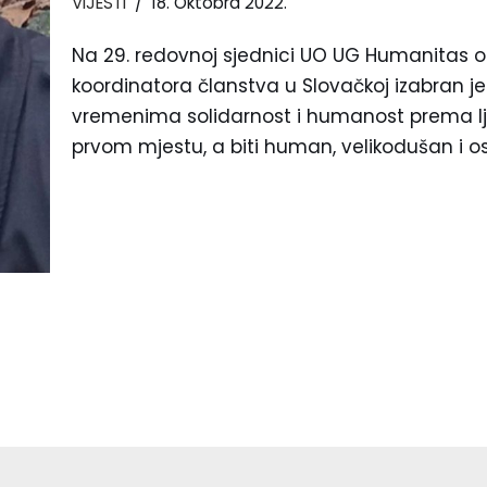
VIJESTI
18. Oktobra 2022.
Na 29. redovnoj sjednici UO UG Humanitas od
koordinatora članstva u Slovačkoj izabran je
vremenima solidarnost i humanost prema lj
prvom mjestu, a biti human, velikodušan i os