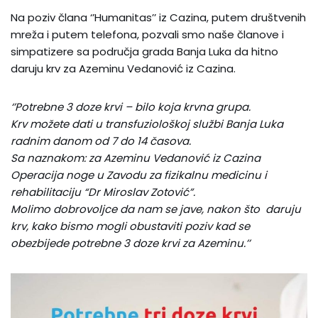
Na poziv člana ‘’Humanitas’’ iz Cazina, putem društvenih
mreža i putem telefona, pozvali smo naše članove i
simpatizere sa područja grada Banja Luka da hitno
daruju krv za Azeminu Vedanović iz Cazina.
‘’Potrebne 3 doze krvi – bilo koja krvna grupa.
Krv možete dati u transfuziološkoj službi Banja Luka
radnim danom od 7 do 14 časova.
Sa naznakom: za Azeminu Vedanović iz Cazina
Operacija noge u Zavodu za fizikalnu medicinu i
rehabilitaciju “Dr Miroslav Zotović”.
Molimo dobrovoljce da nam se jave, nakon što daruju
krv, kako bismo mogli obustaviti poziv kad se
obezbijede potrebne 3 doze krvi za Azeminu.’’