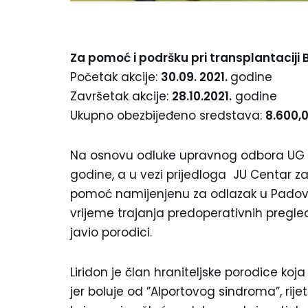
Za pomoć i podršku pri transplantaciji B
Početak akcije:
30.09. 2021.
godine
Završetak akcije:
28.10.2021.
godine
Ukupno obezbijeđeno sredstava:
8.600,
Na osnovu odluke upravnog odbora UG ‘’H
godine, a u vezi prijedloga JU Centar za
pomoć namijenjenu za odlazak u Padovu, 
vrijeme trajanja predoperativnih pregle
javio porodici.
Liridon je član hraniteljske porodice koj
jer boluje od ”Alportovog sindroma”, rij