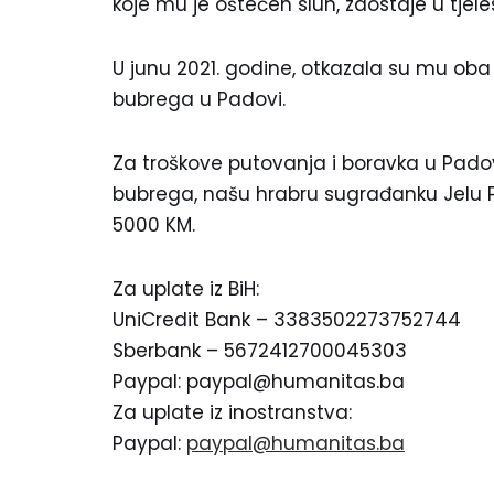
koje mu je oštećen sluh, zaostaje u tj
U junu 2021. godine, otkazala su mu oba
bubrega u Padovi.
Za troškove putovanja i boravka u Padovi
bubrega, našu hrabru sugrađanku Jelu P
5000 KM.
Za uplate iz BiH:
UniCredit Bank – 3383502273752744
Sberbank – 5672412700045303
Paypal: paypal@humanitas.ba
Za uplate iz inostranstva:
Paypal:
paypal@humanitas.ba