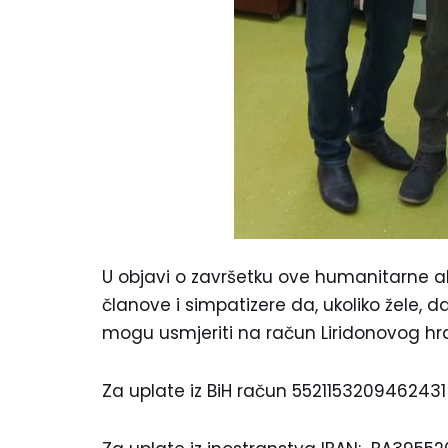
U objavi o završetku ove humanitarne ak
članove i simpatizere da, ukoliko žele, 
mogu usmjeriti na račun Liridonovog hran
Za uplate iz BiH račun 5521153209462431