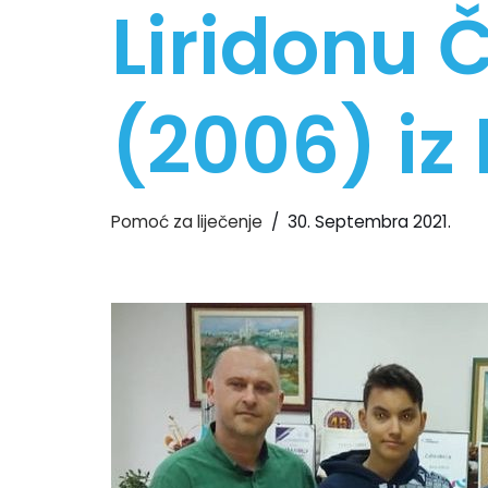
Liridonu 
(2006) iz
Pomoć za liječenje
30. Septembra 2021.