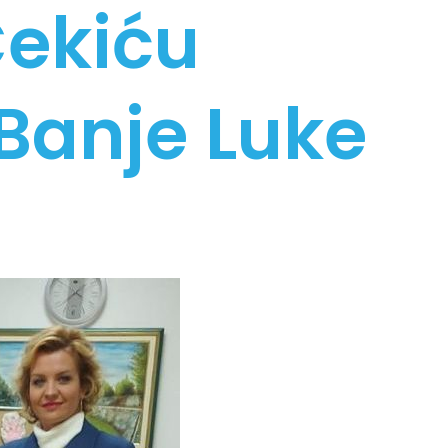
Čekiću
 Banje Luke