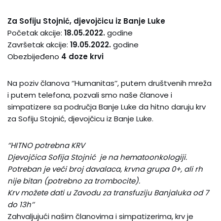
Za Sofiju Stojnić, djevojčicu iz Banje Luke
Početak akcije:
18.05.2022.
godine
Završetak akcije:
19.05.2022.
godine
Obezbijeđeno
4 doze krvi
Na poziv članova ‘’Humanitas’’, putem društvenih mreža
i putem telefona, pozvali smo naše članove i
simpatizere sa područja Banje Luke da hitno daruju krv
za Sofiju Stojnić, djevojčicu iz Banje Luke.
‘’HITNO potrebna KRV
Djevojčica Sofija Stojnić je na hematoonkologiji.
Potreban je veći broj davalaca, krvna grupa 0+, ali rh
nije bitan (potrebno za trombocite).
Krv možete dati u Zavodu za transfuziju Banjaluka od 7
do 13h’’
Zahvaljujući našim članovima i simpatizerima, krv je