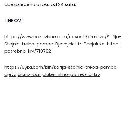
obezbijeđena u roku od 24 sata.
LINKOVI:
https://www.nezavisne.com/novosti/drustvo/Sofija-
Stojnic-treba-pomoc-Djevojcici-iz-Banjaluke-hitno-
potrebna-krv/718782
https://6yka.com/bih/sofija-stojnic-treba-pomoc-
djevojcici-iz-banjaluke-hitno-potrebna-krv