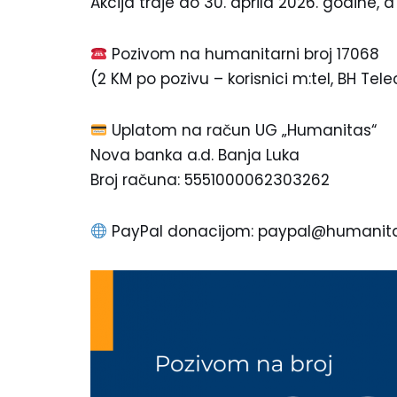
Akcija traje do 30. aprila 2026. godine
Pozivom na humanitarni broj 17068
(2 KM po pozivu – korisnici m:tel, BH Te
Uplatom na račun UG „Humanitas“
Nova banka a.d. Banja Luka
Broj računa: 5551000062303262
PayPal donacijom: paypal@humanit