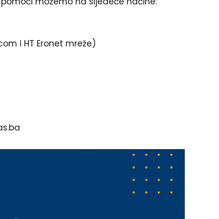
, a pomoći možemo na sljedeće načine:
lecom i HT Eronet mreže)
as.ba