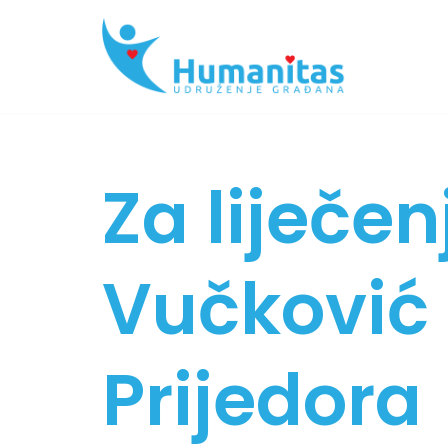
Skip
to
content
Za liječe
Vučković 
Prijedora