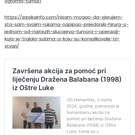
ogromni-tumor/
https://srpskainfo.com/nisam-mogao-da-vjerujem-
sta-sam-svojim-rukama-napipao-prijedorski-hirurg-o-
jednom-od-najtezih-slucajeva-tumora-i-operaciji-
koja-je-trajala-satima-a-koju-su-komplikovale-tri-
stvari/