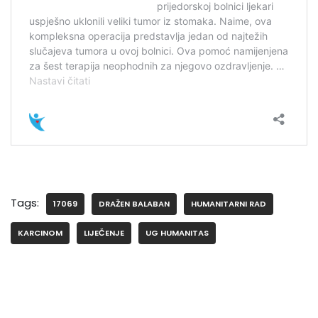
Tags:
17069
DRAŽEN BALABAN
HUMANITARNI RAD
KARCINOM
LIJEČENJE
UG HUMANITAS