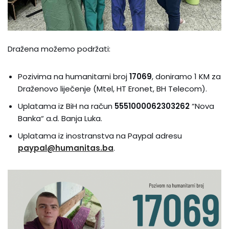
Dražena možemo podržati:
Pozivima na humanitarni broj
17069
, doniramo 1 KM za
Draženovo liječenje (Mtel, HT Eronet, BH Telecom).
Uplatama iz BiH na račun
5551000062303262
“Nova
Banka“ a.d. Banja Luka.
Uplatama iz inostranstva na Paypal adresu
paypal@humanitas.ba
.