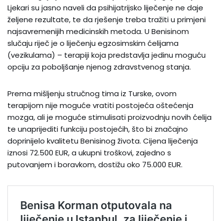
Ljekari su jasno naveli da psihijatrijsko liječenje ne daje
željene rezultate, te da rješenje treba tražiti u primjeni
najsavremenijih medicinskih metoda. U Benisinom
slučaju riječ je o liječenju egzosimskim ćelijama
(vezikulama) – terapiji koja predstavlja jedinu moguću
opciju za poboljšanje njenog zdravstvenog stanja.
Prema mišljenju stručnog tima iz Turske, ovom
terapijom nije moguće vratiti postojeća oštećenja
mozga, ali je moguće stimulisati proizvodnju novih ćelija
te unaprijediti funkciju postojećih, što bi značajno
doprinijelo kvalitetu Benisinog života. Cijena liječenja
iznosi 72.500 EUR, a ukupni troškovi, zajedno s
putovanjem i boravkom, dostižu oko 75.000 EUR.