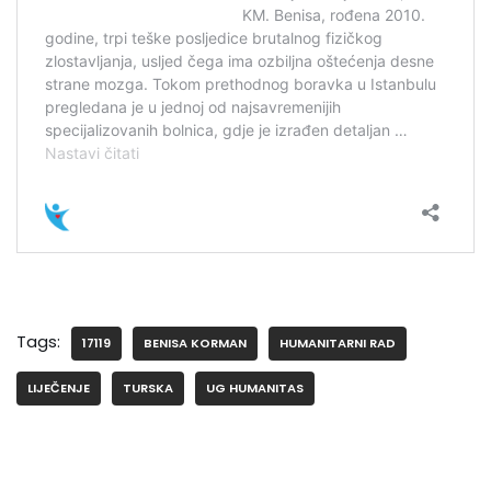
Tags:
17119
BENISA KORMAN
HUMANITARNI RAD
LIJEČENJE
TURSKA
UG HUMANITAS