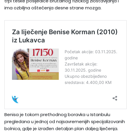
trpi teške posljedice brutalnog fizičkog zlostavljanja i
ima ozbiljna oštećenja desne strane mozga.
Benisa je tokom prethodnog boravka u Istanbulu
pregledana u jednoj od najsavremenijih specijalizovanih
bolnica, gdje je izrađen detaljan plan daljeg liječenja.