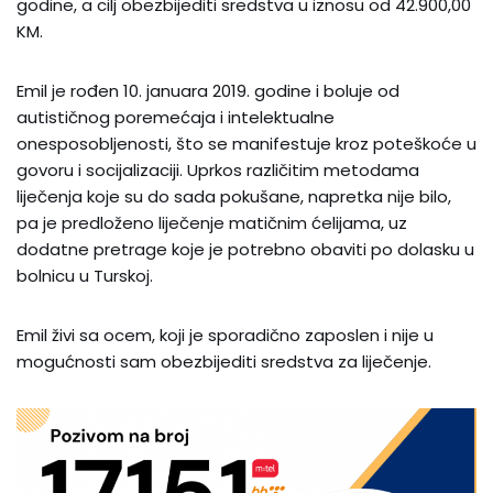
godine, a cilj obezbijediti sredstva u iznosu od 42.900,00
KM.
Emil je rođen 10. januara 2019. godine i boluje od
autističnog poremećaja i intelektualne
onesposobljenosti, što se manifestuje kroz poteškoće u
govoru i socijalizaciji. Uprkos različitim metodama
liječenja koje su do sada pokušane, napretka nije bilo,
pa je predloženo liječenje matičnim ćelijama, uz
dodatne pretrage koje je potrebno obaviti po dolasku u
bolnicu u Turskoj.
Emil živi sa ocem, koji je sporadično zaposlen i nije u
mogućnosti sam obezbijediti sredstva za liječenje.