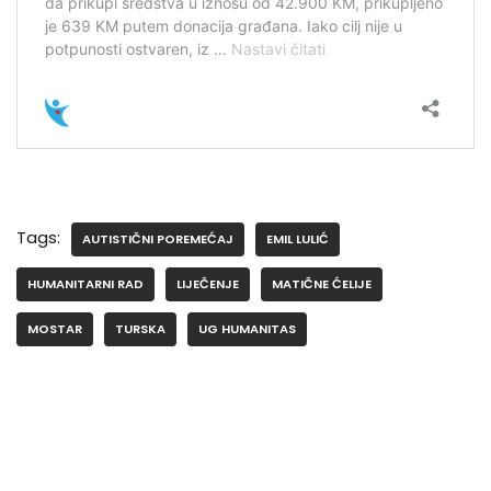
Tags:
AUTISTIČNI POREMEĆAJ
EMIL LULIĆ
HUMANITARNI RAD
LIJEČENJE
MATIČNE ĆELIJE
MOSTAR
TURSKA
UG HUMANITAS