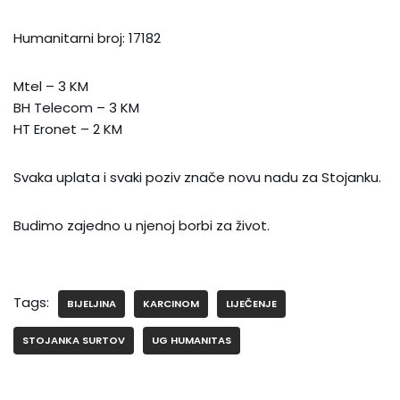
Humanitarni broj: 17182
Mtel – 3 KM
BH Telecom – 3 KM
HT Eronet – 2 KM
Svaka uplata i svaki poziv znače novu nadu za Stojanku.
Budimo zajedno u njenoj borbi za život.
Tags:
BIJELJINA
KARCINOM
LIJEČENJE
STOJANKA SURTOV
UG HUMANITAS