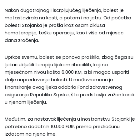
Nakon dugotrajnog i iscrpljujućeg liječenja, bolest je
metastazirala na kosti, a potom i na jetru. Od početka
bolesti Stojanka je prošla kroz osam ciklusa
hemoterapije, tešku operaciju, kao i više od mjesec
dana zračenja.
Uprkos svemu, bolest se ponovo proširila, zbog čega su
ljekari uključili terapiju lijekom ribociklib, koji na
mjesečnom nivou košta 6.000 KM, a bi mogao usporiti
dalje napredovanje bolesti. U međuvremenu je
finansiranje ovog lijeka odobrio Fond zdravstvenog
osiguranja Republike Srpske, što predstavlja važan korak
u njenom liječenju.
Međutim, za nastavak liječenja u inostranstvu Stojanki je
potrebno dodatnih 10.000 EUR, prema predračunu
izdatom na njeno ime.