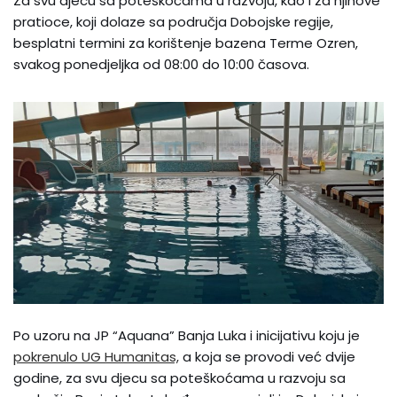
Za svu djecu sa poteškoćama u razvoju, kao i za njihove
pratioce, koji dolaze sa područja Dobojske regije,
besplatni termini za korištenje bazena Terme Ozren,
svakog ponedjeljka od 08:00 do 10:00 časova.
Po uzoru na JP “Aquana” Banja Luka i inicijativu koju je
pokrenulo UG Humanitas,
a koja se provodi već dvije
godine, za svu djecu sa poteškoćama u razvoju sa