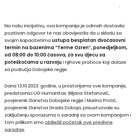
Na našu inicijativu, ova kompanija je odmah dostavila
pozitivan odgovor te nas obavijestila da u skladu sa
svojim kapacitetima
ustupa besplatan dvočasovni
termin na bazenima “Terme Ozren”, ponedjeljkom,
od 08:00 do 10:00 časova, za svu djecu sa
poteškoćama u razvoju
i njihove pratioce koji dolaze
sa područja Dobojske regije.
Dana 13.10.2023. godine, u prostorijama ove kompanije,
predstavnici UG Humanitas: Biljana Stefanović,
povjerenik članstva Dobojske regije i Marina Protić,
povjerenik članstva Grada Doboja, prisustvovale su
zaključenju sporazuma o saradnji sa ovom kompanijom i
tom prilikom smo
obilježili početak ove predivne
saradnje
.