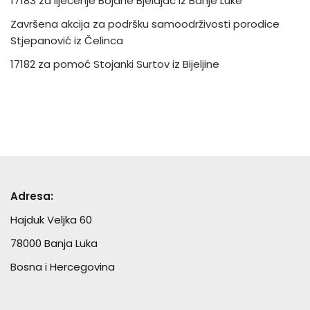
17183 za liječenje Bojane Bjelajac iz Banje Luke
Završena akcija za podršku samoodrživosti porodice
Stjepanović iz Čelinca
17182 za pomoć Stojanki Surtov iz Bijeljine
Adresa:
Hajduk Veljka 60
78000 Banja Luka
Bosna i Hercegovina