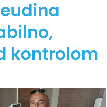
Seudina
abilno,
d kontrolom