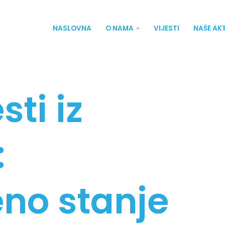
NASLOVNA
O NAMA
VIJESTI
NAŠE AK
sti iz
:
no stanje