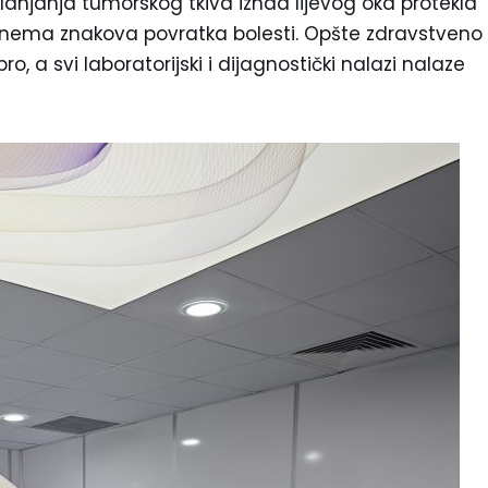
klanjanja tumorskog tkiva iznad lijevog oka protekla
o nema znakova povratka bolesti. Opšte zdravstveno
o, a svi laboratorijski i dijagnostički nalazi nalaze