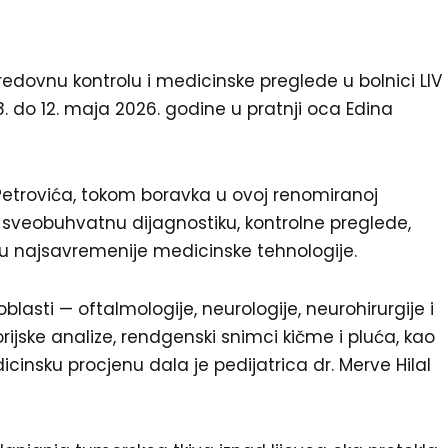
redovnu kontrolu i medicinske preglede u bolnici LIV
8. do 12. maja 2026. godine u pratnji oca Edina
Petrovića, tokom boravka u ovoj renomiranoj
 sveobuhvatnu dijagnostiku, kontrolne preglede,
nu najsavremenije medicinske tehnologije.
oblasti — oftalmologije, neurologije, neurohirurgije i
rijske analize, rendgenski snimci kičme i pluća, kao
icinsku procjenu dala je pedijatrica dr. Merve Hilal