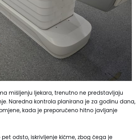
 mišljenju ljekara, trenutno ne predstavljaju
nje. Naredna kontrola planirana je za godinu dana,
romjene, kada je preporučeno hitno javljanje
pet odsto, iskrivljenje kičme, zbog čega je