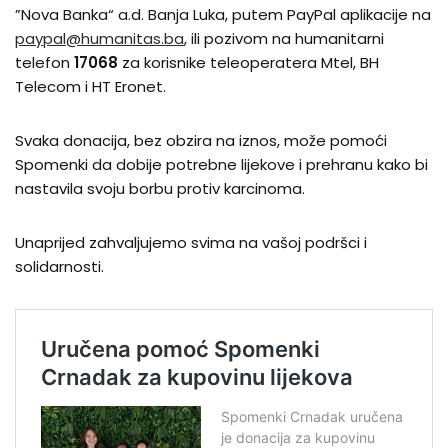
”Nova Banka“ a.d. Banja Luka, putem PayPal aplikacije na
paypal@humanitas.ba
, ili pozivom na humanitarni
telefon
17068
za korisnike teleoperatera Mtel, BH
Telecom i HT Eronet.
Svaka donacija, bez obzira na iznos, može pomoći
Spomenki da dobije potrebne lijekove i prehranu kako bi
nastavila svoju borbu protiv karcinoma.
Unaprijed zahvaljujemo svima na vašoj podršci i
solidarnosti.