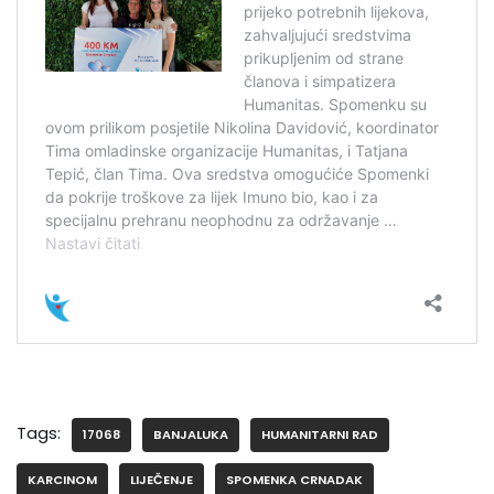
Tags:
17068
BANJALUKA
HUMANITARNI RAD
KARCINOM
LIJEČENJE
SPOMENKA CRNADAK