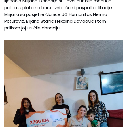
liječenje Milijane. Donacije su i ovaj put bile moguće
putem uplata na bankovni račun i paypall aplikacije.
Milijanu su posjetile članice UG Humanitas Nerma
Poturović, Biljana Stanić i Nikolina Davidović i tom
prilikom joj uručile donaciju.