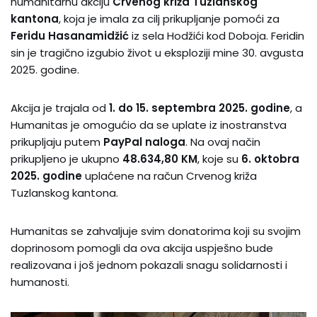
humanitarnu akciju
Crvenog križa Tuzlanskog
kantona
, koja je imala za cilj prikupljanje pomoći za
Feridu Hasanamidžić
iz sela Hodžići kod Doboja. Feridin
sin je tragično izgubio život u eksploziji mine 30. avgusta
2025. godine.
Akcija je trajala od
1. do 15. septembra 2025. godine
, a
Humanitas je omogućio da se uplate iz inostranstva
prikupljaju putem
PayPal naloga
. Na ovaj način
prikupljeno je ukupno
48.634,80 KM
, koje su
6. oktobra
2025. godine
uplaćene na račun Crvenog križa
Tuzlanskog kantona.
Humanitas se zahvaljuje svim donatorima koji su svojim
doprinosom pomogli da ova akcija uspješno bude
realizovana i još jednom pokazali snagu solidarnosti i
humanosti.