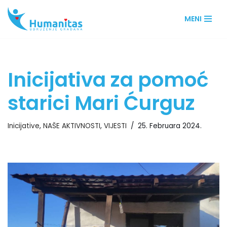
MENI
Skip
to
content
Inicijativa za pomoć
starici Mari Ćurguz
Inicijative
,
NAŠE AKTIVNOSTI
,
VIJESTI
25. Februara 2024.