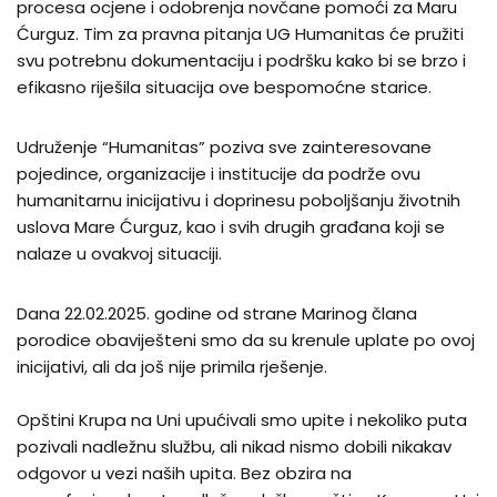
procesa ocjene i odobrenja novčane pomoći za Maru
Ćurguz. Tim za pravna pitanja UG Humanitas će pružiti
svu potrebnu dokumentaciju i podršku kako bi se brzo i
efikasno riješila situacija ove bespomoćne starice.
Udruženje “Humanitas” poziva sve zainteresovane
pojedince, organizacije i institucije da podrže ovu
humanitarnu inicijativu i doprinesu poboljšanju životnih
uslova Mare Ćurguz, kao i svih drugih građana koji se
nalaze u ovakvoj situaciji.
Dana 22.02.2025. godine od strane Marinog člana
porodice obaviješteni smo da su krenule uplate po ovoj
inicijativi, ali da još nije primila rješenje.
Opštini Krupa na Uni upućivali smo upite i nekoliko puta
pozivali nadležnu službu, ali nikad nismo dobili nikakav
odgovor u vezi naših upita. Bez obzira na