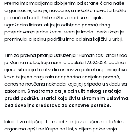
Prema informacijama dobijenim od strane člana naše
organizacije, ona je, navodno, u nekoliko navrata tražila
pomoć od nadležnih službi za rad sa socijalno
ugroženim licima, ali joj je odbijena pomoć zbog
posjedovanja jedne krave. Mara je imala i ćerku koja je
preminula, a jedinu podršku ima od sina koji živi u Srbiji.
Tim za pravna pitanja Udruženja “Humanitas” analizirao
je Marinu molbu, koju nam je poslala 17.02.2024. godine i
njenu situaciju te utvrdio osnov za pokretanje inicijative
kako bi joj se osigurala neophodna socijalna pomoć,
odnosno novčana naknada, koja joj pripada u skladu sa
zakonom.
Smatramo da je od suštinskog značaja
pružiti podršku starici koja živi u skromnim uslovima,
bez dovoljno sredstava za osnovne potrebe.
Inicijativa uključuje formalni zahtjev upućen nadležnim
organima opštine Krupa na Uni, s ciljem pokretanja