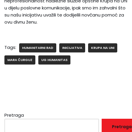
neprofesionalnost nadležne službe opštine Krupa na Uni
u dijelu poslovne komunikacije, ipak smo im zahvalni što
su našu inicijativu uvažili te dodijelili novčanu pomoć za
ovu divnu ženu.
Tags:
HUMANITARNI RAD
INICIJATIVA
KRUPA NA UNI
MARA ĆURGUZ
UG HUMANITAS
Pretraga
Pretraga