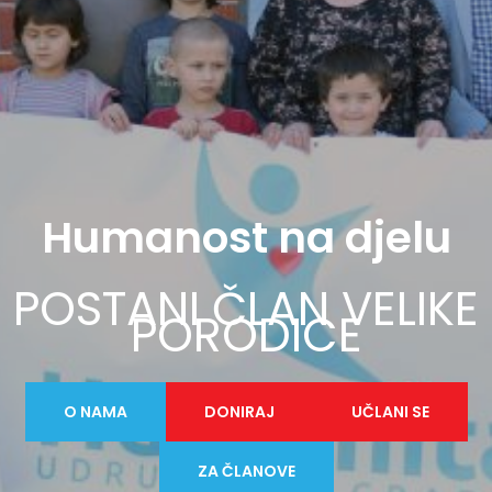
Humanost na djelu
POSTANI ČLAN VELIKE
PORODICE
O NAMA
DONIRAJ
UČLANI SE
ZA ČLANOVE