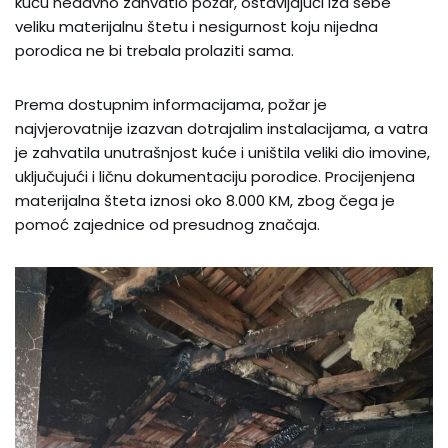
kuću nedavno zahvatio požar, ostavljajući iza sebe
veliku materijalnu štetu i nesigurnost koju nijedna
porodica ne bi trebala prolaziti sama.
Prema dostupnim informacijama, požar je
najvjerovatnije izazvan dotrajalim instalacijama, a vatra
je zahvatila unutrašnjost kuće i uništila veliki dio imovine,
uključujući i ličnu dokumentaciju porodice. Procijenjena
materijalna šteta iznosi oko 8.000 KM, zbog čega je
pomoć zajednice od presudnog značaja.