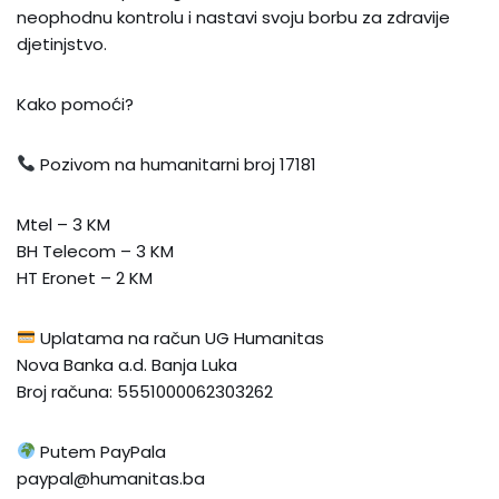
neophodnu kontrolu i nastavi svoju borbu za zdravije
djetinjstvo.
Kako pomoći?
Pozivom na humanitarni broj 17181
Mtel – 3 KM
BH Telecom – 3 KM
HT Eronet – 2 KM
Uplatama na račun UG Humanitas
Nova Banka a.d. Banja Luka
Broj računa: 5551000062303262
Putem PayPala
paypal@humanitas.ba