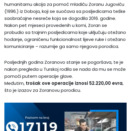
humanitarnu akcija za pomoć mladiću Zoranu Jugoviću
(1996.) iz Doboja, koji se suočava sa posljedicama teške
saobraćajne nesreće koja se dogodila 2016. godine.
Nakon pet mjeseci provedenih u komi, Zoran se
probudio sa trajnim posljedicama koje uključuju otežano
hodanje, ograničenu funkcionalnost lijeve ruke i otežano
komuniciranje – razumije ga samo njegova porodica.
Posljednjih godina Zoranovo stanje se pogoršava, te je
nakon pregleda u Turskoj rodila se nada da mu se može
pomoći putem operacije glave.
Međutim,
trošak ove operacije iznosi 52.220,00 evra
,
što je izazov za Zoranovu porodicu.