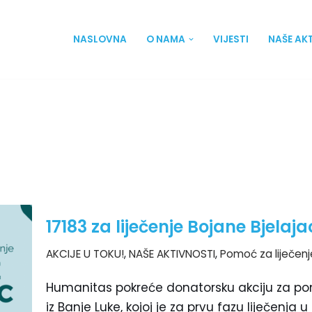
NASLOVNA
O NAMA
VIJESTI
NAŠE AK
17183 za liječenje Bojane Bjelaja
AKCIJE U TOKU!
,
NAŠE AKTIVNOSTI
,
Pomoć za liječenj
Humanitas pokreće donatorsku akciju za pomo
iz Banje Luke, kojoj je za prvu fazu liječenja u