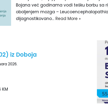
Bojana već godinama vodi tešku borbu sa r
oboljenjem mozga – Leucoencephalopathia va
dijagnostikovano…
Read More »
02) iz Doboja
uara 2026.
4 KM