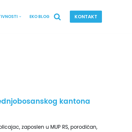
KONTAKT
TIVNOSTI
EKO BLOG
Srednjobosanskog kantona
olicajac, zaposlen u MUP RS, porodičan,