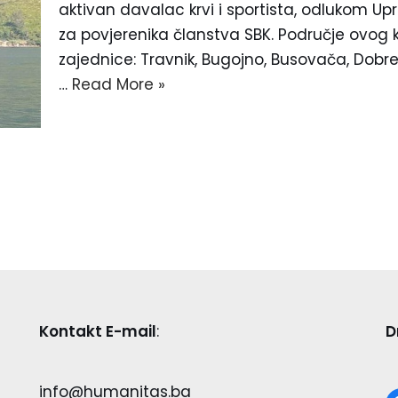
aktivan davalac krvi i sportista, odlukom U
za povjerenika članstva SBK. Područje ovog
zajednice: Travnik, Bugojno, Busovača, Dobreti
…
Read More »
Kontakt E-mail
:
D
info@humanitas.ba