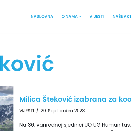
NASLOVNA
O NAMA
VIJESTI
NAŠE AK
eković
Milica Šteković izabrana za ko
VIJESTI
20. Septembra 2023.
Na 36. vanrednoj sjednici UO UG Humanitas,