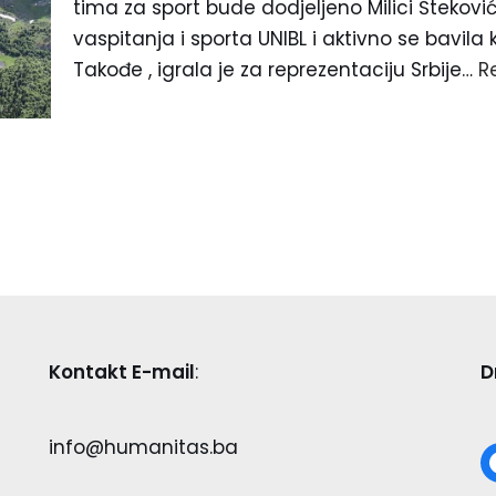
tima za sport bude dodjeljeno Milici Šteković.
vaspitanja i sporta UNIBL i aktivno se bavila
Takođe , igrala je za reprezentaciju Srbije…
R
Kontakt E-mail
:
D
info@humanitas.ba