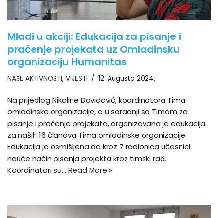
Mladi u akciji: Edukacija za pisanje i
praćenje projekata uz Omladinsku
organizaciju Humanitas
NAŠE AKTIVNOSTI
,
VIJESTI
12. Augusta 2024.
Na prijedlog Nikoline Davidović, koordinatora Tima
omladinske organizacije, a u saradnji sa Timom za
pisanje i praćenje projekata, organizovana je edukacija
za naših 16 članova Tima omladinske organizacije.
Edukacija je osmišljena da kroz 7 radionica učesnici
nauče način pisanja projekta kroz timski rad.
Koordinatori su…
Read More »