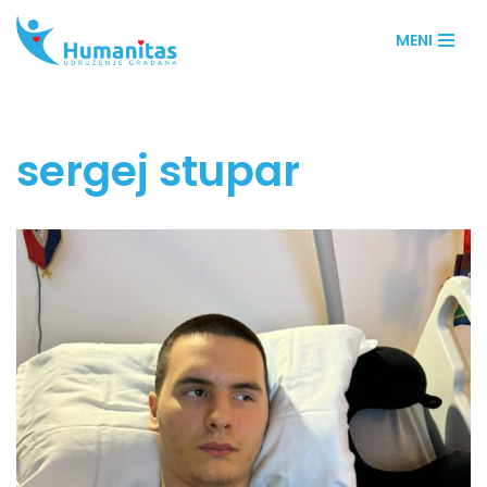
MENI
Skip
to
content
sergej stupar