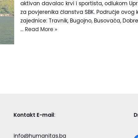
aktivan davalac krvi i sportista, odlukom U
za povjerenika članstva SBK. Područje ovog
zajednice: Travnik, Bugojno, Busovača, Dobreti
…
Read More »
Kontakt E-mail
:
D
info@humanitas.ba