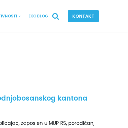
KONTAKT
TIVNOSTI
EKO BLOG
Srednjobosanskog kantona
olicajac, zaposlen u MUP RS, porodičan,