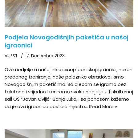
Podjela Novogodišnjih paketića u našoj
igraonici
VIJESTI
17. Decembra 2023.
Ove nedjelje u našoj inkluzivnoj sportskoj igraonici, nakon
predanog treniranja, naše polaznike obradovali smo
Novogodišnjim paketićima. Sa djecom se igramo bez
telefona i vrijedno treniramo svake nedjelje u fiskulturnoj
sali OŠ “Jovan Cvijić” Banja Luka, i sa ponosom kažemo
da je ova igraonica postala mjesto…
Read More »