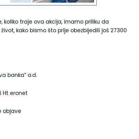
, koliko traje ova akcija, imamo priliku da
vot, kako bismo što prije obezbijedili još 27300
a banka” a.d.
i Ht eronet
ve objave