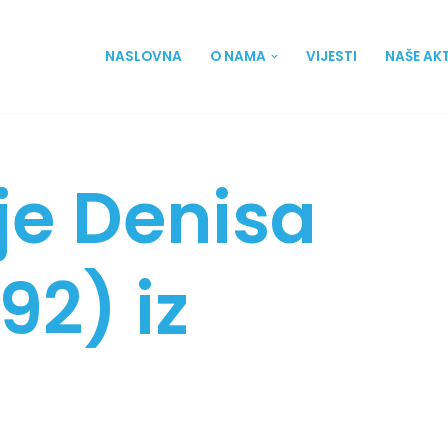
NASLOVNA
O NAMA
VIJESTI
NAŠE AK
nje Denisa
92) iz