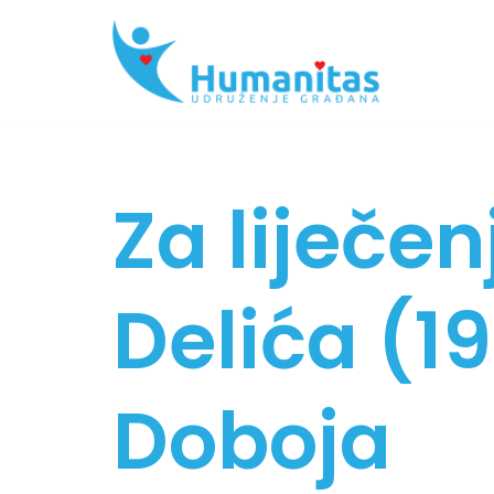
Skip
to
content
Za liječe
Delića (19
Doboja