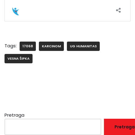
Tags:
17068
KARCINOM
UG HUMANITAS
VESNA ŠIPKA
Pretraga
Pretraga