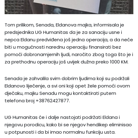
Tom prilikom, Senada, Eldanova majka, informisala je
predsjednika UG Humanitas da je za sanaciju usne i
nepca Eldanu predviđena još jedna operacija, a da neće
biti u mogućnosti narednu operaciju finansirati bez
pomoći dobronamjernih ljudi, naročito zbog toga što je i
za prethodnu operaciju još uvijek dužna preko 1000 KM.
Senada je zahvalila svim dobrim ljudima koji su podržali
Eldanovo liječenje, a svi oni koji opet žele pomoći ovom
dječaku, majku Senadu mogu kontaktirati putem
telefona broj +38762427877.
UG Humanitas će i dalje nastojati podržati Eldana i
njegovu porodicu, kako bi se njegov hendikep eliminisao
u potpunosti i da bi imao normalnu funkciju usta.