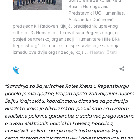
“Saradnja sa Bayerisches Rotes Kreuz u Regensburgu
počela je ove godine, krajem aprila, zahvaljujući našem
Željku Krajnoviću, koordinatoru članstva sa područja
Hrvatske. Kako je Nikola rekao, počeli smo sa uvozom
kvalitetne polovne garderobe, a sada već pregovaramo
o uvozu električnih bolničkih kreveta, hodalica,
invalidskih kolica i druge medicinske opreme koju
ćemo donirati bolnicama u BiH i bolesnicima koji su na