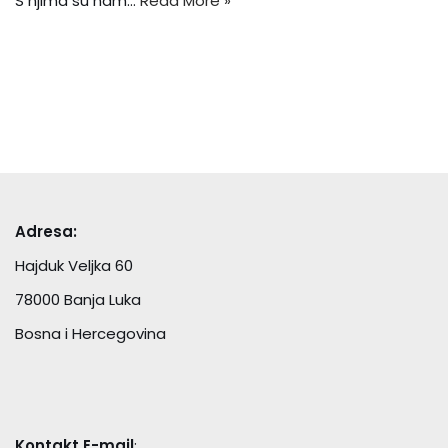
S njima su nam…
Read More »
Adresa:
Hajduk Veljka 60
78000 Banja Luka
Bosna i Hercegovina
Kontakt E-mail
: