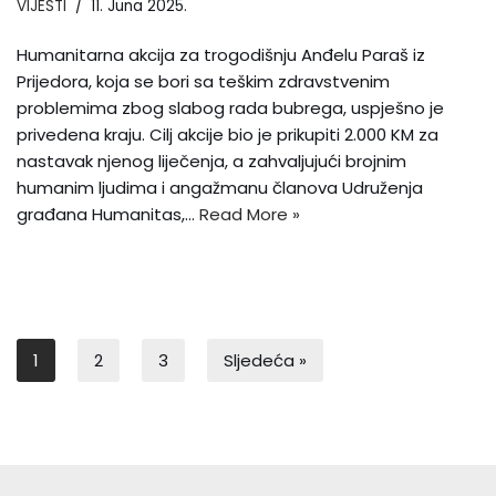
VIJESTI
11. Juna 2025.
Humanitarna akcija za trogodišnju Anđelu Paraš iz
Prijedora, koja se bori sa teškim zdravstvenim
problemima zbog slabog rada bubrega, uspješno je
privedena kraju. Cilj akcije bio je prikupiti 2.000 KM za
nastavak njenog liječenja, a zahvaljujući brojnim
humanim ljudima i angažmanu članova Udruženja
građana Humanitas,…
Read More »
1
2
3
Sljedeća »