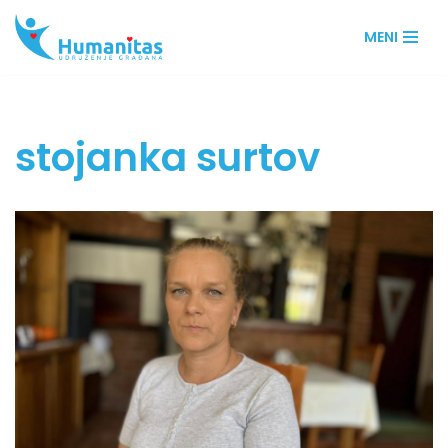
MENI
Skip
to
content
stojanka surtov