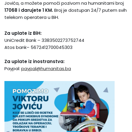
Jovića, a možete pomoći pozivom na humanitarni broj
17068 i darujete 1 KM.
Broj je dostupan 24/7 putem svih
telekom operatera u BiH.
Za uplate iz BiH:
UniCredit Bank – 3383502273752744
Atos bank– 5672412700045303
Za uplate iz inostranstva:
Paypal:
paypal@humanitas.ba