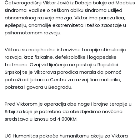
Četvorogodišnji Viktor Jović iz Doboja boluje od Moebius
sindroma. Radi se o teškom obliku sindroma uslijed
abnormalnog razvoja mozga. Viktor ima parezu lica,
epilepsiju, anomalije ekstremiteta i teško zaostaje u
psihomotornom razvoju.
Viktoru su neophodne intenzivne terapije stimulacije
razvoja, kroz fizikalne, defektološke i logopedske
tretmane. Ovaj vid liječenja ne postoji u Republici
Srpskoj te je Viktorova porodica morala da pomoć
potraži od ljekara u Centru za razvoj fine motorike,
pokreta i govora u Beogradu.
Pred Viktorom je operacija obe noge i brojne terapije u
Srbiji za koje je potrebno da obezbjedimo novčana
sredstava u iznosu od 4 000KM.
UG Humanitas pokreće humanitarnu akciju za Viktora